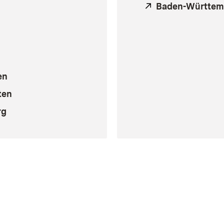
Extern:
Baden-Württem
en
ten
rg