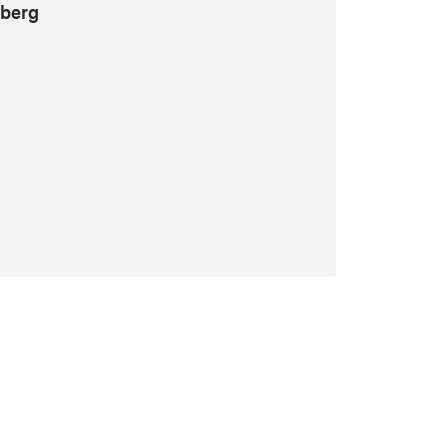
berg
(Öffnet in neuem Fenster)