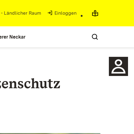
g - Ländlicher Raum
(Öffnet in neuem Fenster)
Einloggen
erer Neckar
nzenschutz