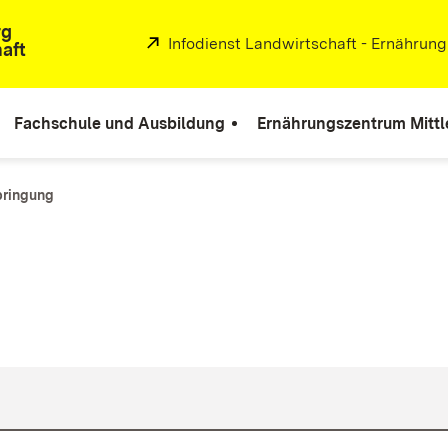
rg
Extern:
Infodienst Landwirtschaft - Ernährun
aft
Fachschule und Ausbildung
Ernährungszentrum Mittl
bringung