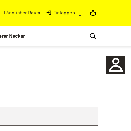
g - Ländlicher Raum
(Öffnet in neuem Fenster)
Einloggen
erer Neckar