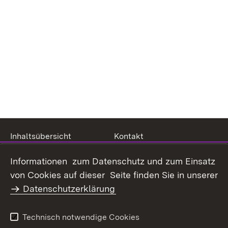
Inhaltsübersicht
Kontakt
Datenschutz
Erklärung zur
Informationen zum Datenschutz und zum Einsatz
Barrierefreiheit
von Cookies auf dieser Seite finden Sie in unserer
Benutzungshinweise
Impressum
Datenschutzerklärung
Technisch notwendige Cookies