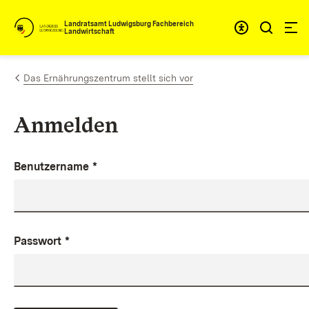
Zum Inhalt springen
Landratsamt Ludwigsburg Fachbereich
Landwirtschaft
Das Ernährungszentrum stellt sich vor
Anmelden
Benutzername
*
Passwort
*