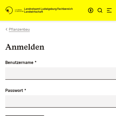
Zum Inhalt springen
Landratsamt Ludwigsburg Fachbereich
Landwirtschaft
Pflanzenbau
Anmelden
Benutzername
*
Passwort
*