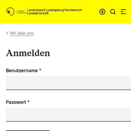
Zum Inhalt springen
Landratsamt Ludwigsburg Fachbereich
Landwirtschaft
Wir über uns
Anmelden
Benutzername
*
Passwort
*