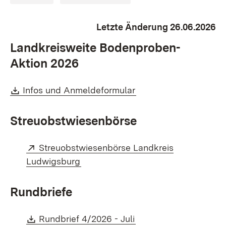
Letzte Änderung 26.06.2026
Landkreisweite Bodenproben-
Aktion 2026
Download:
(Öffnet in neuem Fens
Infos und Anmeldeformular
Streuobstwiesenbörse
Extern:
Streuobstwiesenbörse Landkreis
(Öffnet in neuem Fenster)
Ludwigsburg
Rundbriefe
Download:
(Öffnet in neuem Fens
Rundbrief 4/2026 - Juli