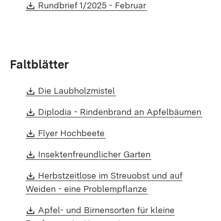
Download:
(Öffnet in neuem F
Rundbrief 1/2025 - Februar
Faltblätter
Download:
(Öffnet in neuem Fenster)
Die Laubholzmistel
Download:
(Öff
Diplodia - Rindenbrand an Apfelbäumen
Download:
(Öffnet in neuem Fenster)
Flyer Hochbeete
Download:
(Öffnet in neuem 
Insektenfreundlicher Garten
Download:
Herbstzeitlose im Streuobst und auf
(Öffnet in neuem 
Weiden - eine Problempflanze
Download:
Apfel- und Birnensorten für kleine