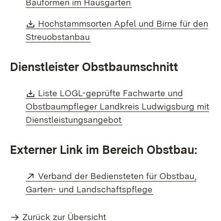
(Öffnet in neuem Fens
Bauformen im Hausgarten
Download:
Hochstammsorten Apfel und Birne für den
(Öffnet in neuem Fenster)
Streuobstanbau
Dienstleister Obstbaumschnitt
Download:
Liste LOGL-geprüfte Fachwarte und
Obstbaumpfleger Landkreis Ludwigsburg mit
(Öffnet in neuem Fenster
Dienstleistungsangebot
Externer Link im Bereich Obstbau:
Extern:
Verband der Bediensteten für Obstbau,
(Öffnet in neuem
Garten- und Landschaftspflege
Zurück zur Übersicht